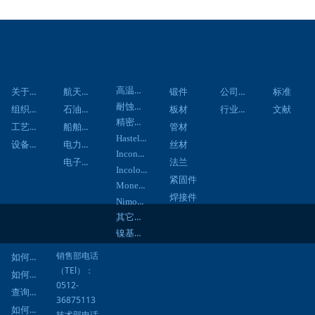
关于我们
应用领域
材料中心
产品中心
资讯中心
技术资料
客户服务
联系
高温合金
关于我们
航天航空
公司新闻
锻件
标准
耐蚀合金
组织架构
石油化工
行业新闻
板材
文献
精密合金
工艺流程
船舶工程
管材
Hastelloy合金
设备展示
电力工程
丝材
Inconel合金
电子通信
法兰
Incoloy合金
紧固件
Monel合金
焊接件
Nimonic合金
其它合金
镍基焊材
销售部电话
如何询价
（TEl）：
如何订购
0512-
查询进度
36875113
如何结算
技术部电话