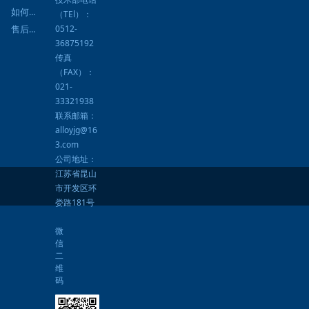
如何提货
（TEl）：
0512-
售后服务
36875192
传真
（FAX）：
021-
33321938
联系邮箱：
alloyjg@16
3.com
公司地址：
江苏省昆山
市开发区环
娄路181号
微
信
二
维
码