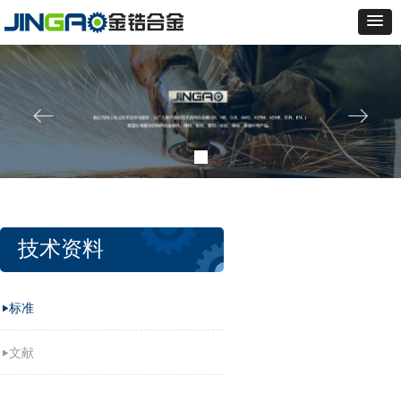
ꂃ
ꁹ
技术资料
标准
文献