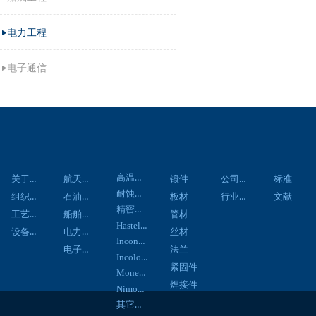
电力工程
电子通信
关于我们
应用领域
材料中心
产品中心
资讯中心
技术资料
客户服务
联系
高温合金
关于我们
航天航空
公司新闻
锻件
标准
耐蚀合金
组织架构
石油化工
行业新闻
板材
文献
精密合金
工艺流程
船舶工程
管材
Hastelloy合金
设备展示
电力工程
丝材
Inconel合金
电子通信
法兰
Incoloy合金
紧固件
Monel合金
焊接件
Nimonic合金
其它合金