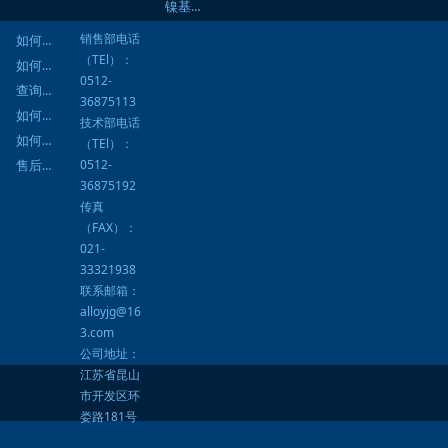
镍基焊材
销售部电话
如何询价
（TEl）：
如何订购
0512-
查询进度
36875113
如何结算
技术部电话
如何提货
（TEl）：
0512-
售后服务
36875192
传真
（FAX）：
021-
33321938
联系邮箱：
alloyjg@16
3.com
公司地址：
江苏省昆山
市开发区环
娄路181号