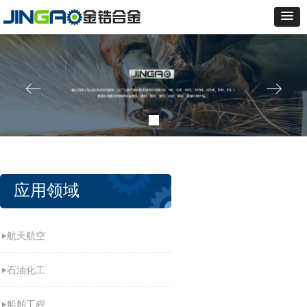
ꂃ
ꁹ
应用领域
航天航空
石油化工
船舶工程