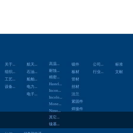
关于我们
应用领域
材料中心
产品中心
资讯中心
技术资料
客户服务
联系
高温合金
关于我们
航天航空
公司新闻
锻件
标准
耐蚀合金
组织架构
石油化工
行业新闻
板材
文献
精密合金
工艺流程
船舶工程
管材
Hastelloy合金
设备展示
电力工程
丝材
Inconel合金
电子通信
法兰
Incoloy合金
紧固件
Monel合金
焊接件
Nimonic合金
其它合金
镍基焊材