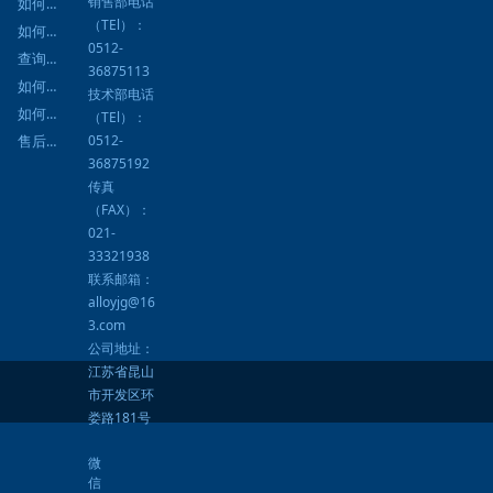
销售部电话
如何询价
（TEl）：
如何订购
0512-
查询进度
36875113
如何结算
技术部电话
如何提货
（TEl）：
0512-
售后服务
36875192
传真
（FAX）：
021-
33321938
联系邮箱：
alloyjg@16
3.com
公司地址：
江苏省昆山
市开发区环
娄路181号
微
信