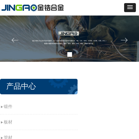
ꂃ
ꁹ
产品中心
锻件
板材
管材