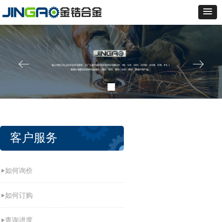
ꂃ
ꁹ
客户服务
如何询价
如何订购
查询进度