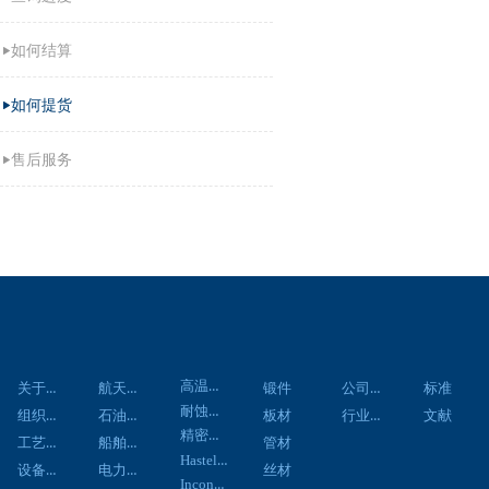
如何结算
如何提货
售后服务
关于我们
应用领域
材料中心
产品中心
资讯中心
技术资料
客户服务
联系
高温合金
关于我们
航天航空
公司新闻
锻件
标准
耐蚀合金
组织架构
石油化工
行业新闻
板材
文献
精密合金
工艺流程
船舶工程
管材
Hastelloy合金
设备展示
电力工程
丝材
Inconel合金