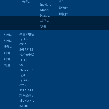
电子通信
法兰
Incoloy合金
紧固件
Monel合金
焊接件
Nimonic合金
其它合金
镍基焊材
销售部电话
如何询价
（TEl）：
如何订购
0512-
查询进度
36875113
如何结算
技术部电话
如何提货
（TEl）：
0512-
售后服务
36875192
传真
（FAX）：
021-
33321938
联系邮箱：
alloyjg@16
3.com